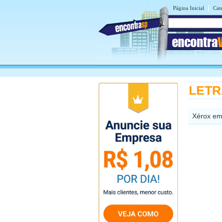
|
Página Inicial
Cat
encontra
LETRA
Xérox em