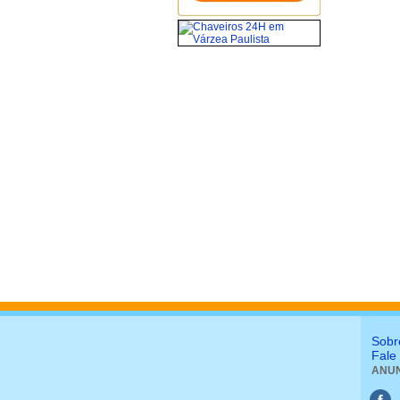
Sobr
Fale
ANUN