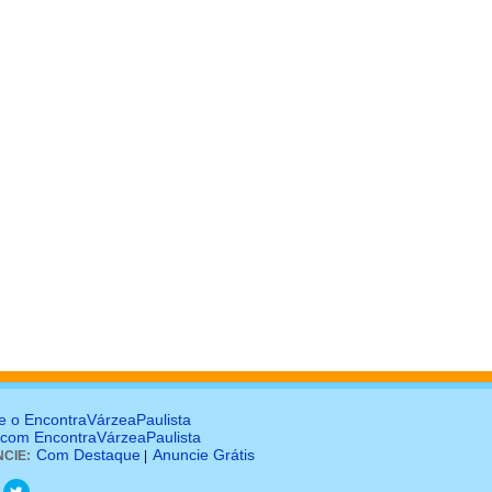
e o EncontraVárzeaPaulista
 com EncontraVárzeaPaulista
Com Destaque
Anuncie Grátis
CIE:
|