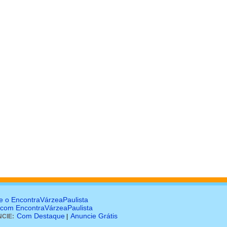
e o EncontraVárzeaPaulista
 com EncontraVárzeaPaulista
Com Destaque
Anuncie Grátis
CIE:
|