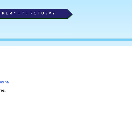
os na
res.