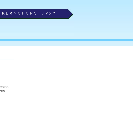
nes no
res.