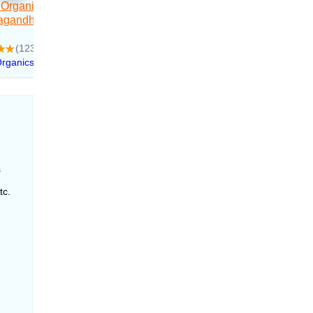
s
tc.