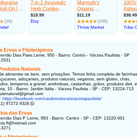
 Ervas e Fitoterápicos
ernão Dias Paes Leme, 950 - Bairro: Centro - Várzea Paulista - SP
-2531
Produtos Naturais
de alimentar-se bem, sem privações. Temos linha completa de farinha
açucares, adoçantes, produtos naturais, veganos, sem glúten, chás,
dos, temperos a granel, amêndoas, castanhas, grãos, produtos diet, e
ta, 10 - Bairro: Jardim Itália - Várzea Paulista - SP - CEP: 13224-713
aulenatural@gmail.com
k:
https://facebook.com/caulesnaturaisvarzeapaulista/
(11) 97272-9326
ia das Ervas
ernão Dias P. Leme, 983 - Bairro: Centro - SP - CEP: 13220-001
ania.fl@hotmail.com
-3271
to e Fitoterápicos